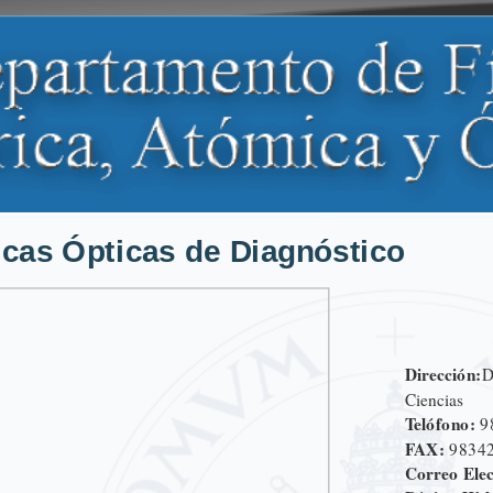
icas Ópticas de Diagnóstico
Dirección:
D
Ciencias
Telófono:
9
FAX:
9834
Correo Elec